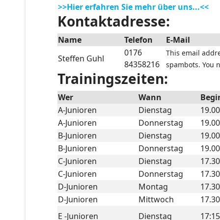
>>Hier erfahren Sie mehr über uns...<<
Kontaktadresse:
Name
Telefon
E-Mail
0176
This email addr
Steffen Guhl
84358216
spambots. You ne
Trainingszeiten:
Wer
Wann
Begi
A-Junioren
Dienstag
19.00
A-Junioren
Donnerstag
19.00
B-Junioren
Dienstag
19.00
B-Junioren
Donnerstag
19.00
C-Junioren
Dienstag
17.30
C-Junioren
Donnerstag
17.30
D-Junioren
Montag
17.30
D-Junioren
Mittwoch
17.30
E -Junioren
Dienstag
17:15